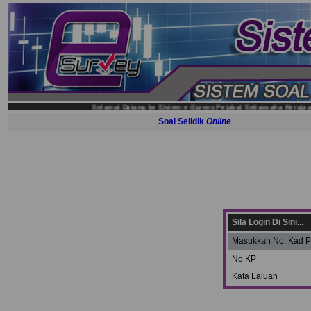
Selamat Datang ke Sistem e-Survey Pejabat Setiausaha Kerajaa
Soal Selidik
Online
Sila Login Di Sini...
Masukkan No. Kad P
No KP
Kata Laluan