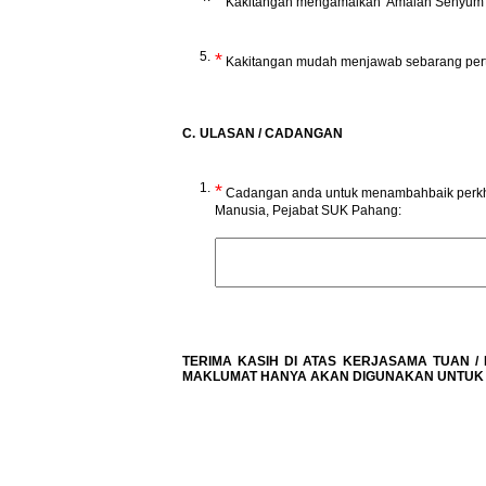
*
Kakitangan mengamalkan 'Amalan Senyum' 
5.
*
Kakitangan mudah menjawab sebarang pert
C.
ULASAN / CADANGAN
1.
*
Cadangan anda untuk menambahbaik perkh
Manusia, Pejabat SUK Pahang:
TERIMA KASIH DI ATAS KERJASAMA TUAN /
MAKLUMAT HANYA AKAN DIGUNAKAN UNTUK T