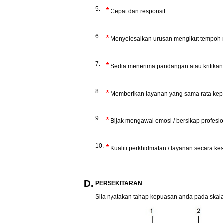
5.
*
Cepat dan responsif
6.
*
Menyelesaikan urusan mengikut tempoh m
7.
*
Sedia menerima pandangan atau kritika
8.
*
Memberikan layanan yang sama rata ke
9.
*
Bijak mengawal emosi / bersikap profesio
10.
*
Kualiti perkhidmatan / layanan secara ke
D.
PERSEKITARAN
Sila nyatakan tahap kepuasan anda pada skala