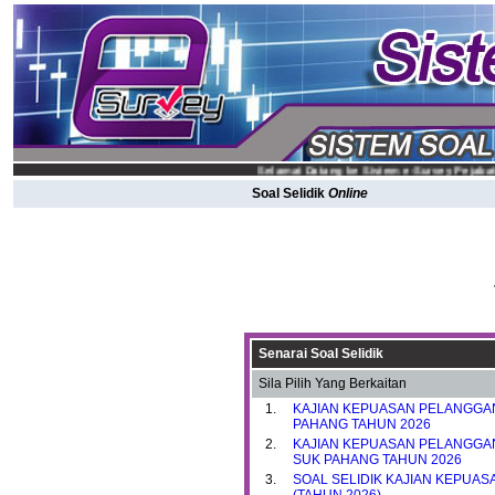
Selamat Datang ke Sistem e-Survey Pejabat 
Soal Selidik
Online
Senarai Soal Selidik
Sila Pilih Yang Berkaitan
1.
KAJIAN KEPUASAN PELANGGA
PAHANG TAHUN 2026
2.
KAJIAN KEPUASAN PELANGGA
SUK PAHANG TAHUN 2026
3.
SOAL SELIDIK KAJIAN KEPUA